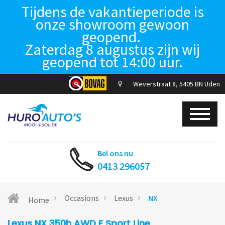
Tijdens de vakantieperiode is
onze showroom gewoon
geopend.
Zaterdag 8 augustus zijn wij
geopend tot 14:00 uur.
Weverstraat 8, 5405 BN Uden
Bel ons nu
0413 296057
Occasions
Lexus
NX
Home
Lexus NX 350h AWD F Sport Line