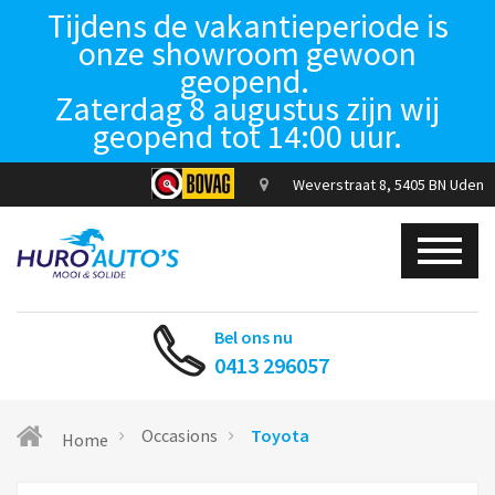
Tijdens de vakantieperiode is
onze showroom gewoon
geopend.
Zaterdag 8 augustus zijn wij
geopend tot 14:00 uur.
Weverstraat 8, 5405 BN Uden
Bel ons nu
0413 296057
Occasions
Toyota
Home