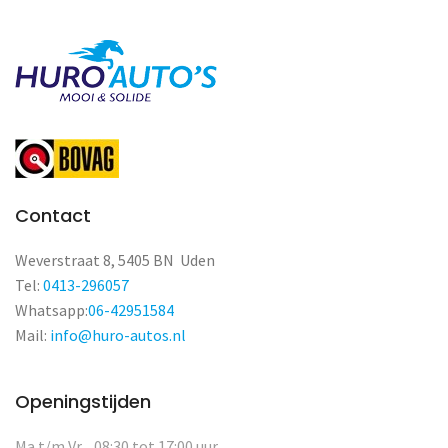
Contact
Weverstraat 8, 5405 BN Uden
Tel:
0413-296057
Whatsapp:
06-42951584
Mail:
info@huro-autos.nl
Openingstijden
Ma t/m Vr
08:30 tot 17:00 uur