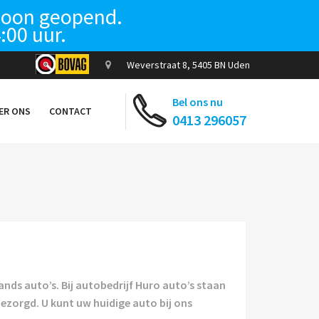
ewoon geopend.
:00 uur.
Weverstraat 8, 5405 BN Uden
Bel ons nu
ER ONS
CONTACT
0413 296057
hands auto’s. Bij autobedrijf Huro auto’s staan
bezorgd. U kunt uw huidige auto bij ons