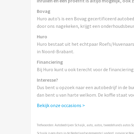
inruilen en een proefrit is altijd mogelijk, ook
Bovag
Huro auto’s is een Bovag gecertificeerd autobed
door ons nagekeken, krijgt een onderhoudsbeurt
Huro
Huro bestaat uit het echtpaar Roefs/Huvenaars e
in Noord-Brabant.
Financiering
Bij Huro kunt u ook terecht voor de financier
Interesse?
Dus bent u opzoek naar een autobedrijf in de bu
dan bent u van harte welkom. De koffie staat voo
Bekijk onze occasions >
Trefwoorden: Autobedrijven Schaijk, auto, autos, tweedehands autos Sc
Schaijk is een dorp in de Nederlandse gemeente Landerd, provincie Noor