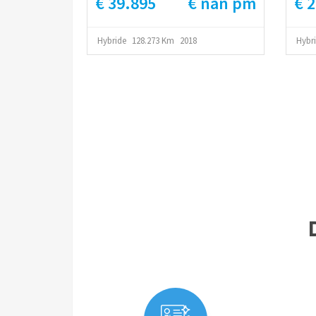
€ 39.895
€ nan pm
€ 
Dod
Hybride
128.273 Km
2018
Hybr