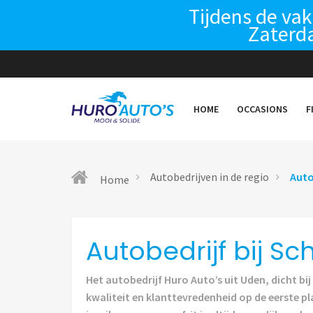
Tijdens de va
Zaterda
HOME
OCCASIONS
F
Autobedrijven in de regio
Auto
Home
Autobedrijf bij Sch
Het autobedrijf Huro Auto’s uit Uden, dicht bij
kwaliteit en klanttevredenheid op de eerste pl