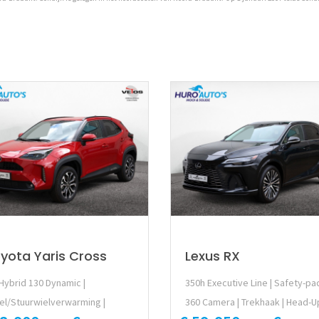
yota Yaris Cross
Lexus RX
 Hybrid 130 Dynamic |
350h Executive Line | Safety-pac
el/Stuurwielverwarming |
360 Camera | Trekhaak | Head-U