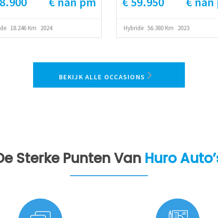
28.900
€ nan pm
€ 59.950
€ nan
ehoek | PDC
ide
18.246 Km
2024
Hybride
56.380 Km
2023
BEKIJK ALLE OCCASIONS
De Sterke Punten Van
Huro Auto’