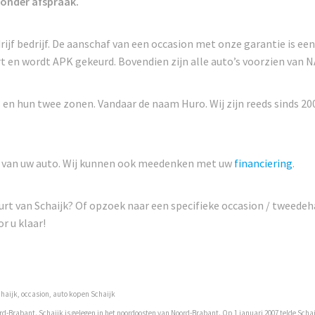
 zonder afspraak.
rijf bedrijf. De aanschaf van een occasion met onze garantie is ee
 en wordt APK gekeurd. Bovendien zijn alle auto’s voorzien van 
n hun twee zonen. Vandaar de naam Huro. Wij zijn reeds sinds 2000
ing van uw auto. Wij kunnen ook meedenken met uw
financiering
.
urt van Schaijk? Of opzoek naar een specifieke occasion / tweedeh
r u klaar!
haijk, occasion, auto kopen Schaijk
d-Brabant. Schaijk is gelegen in het noordoosten van Noord-Brabant. Op 1 januari 2007 telde Schai