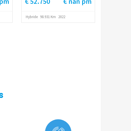
 pm
€ 52.750
€ nan pm
Camera
Hybride
98.931 Km
2022
s