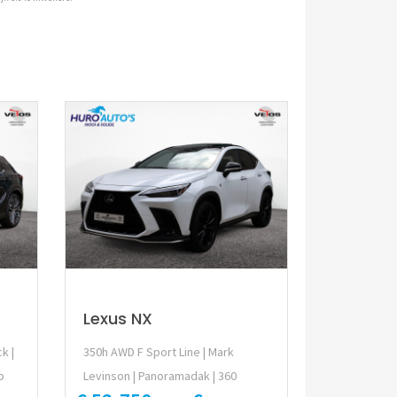
Lexus NX
k |
350h AWD F Sport Line | Mark
p
Levinson | Panoramadak | 360