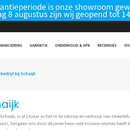
kantieperiode is onze showroom g
g 8 augustus zijn wij geopend tot 14
INANCIERING
GARANTIE
ONDERHOUD & APK
RECENSIES
OV
bedrijf bij Schaijk
aijk
 Schaijk, is al 14 jaar actief in de inkoop en verkoop van tweede
aats, hetgeen ons door de jaren heen vele trouwe relaties heeft 